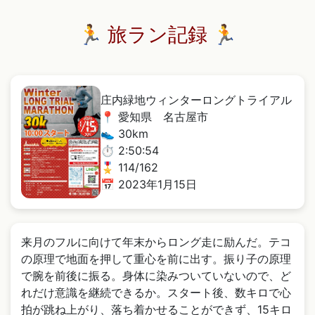
🏃 旅ラン記録 🏃
庄内緑地ウィンターロングトライアル
📍 愛知県 名古屋市
👟 30km
⏱️ 2:50:54
🎖️ 114/162
📅 2023年1月15日
来月のフルに向けて年末からロング走に励んだ。テコ
の原理で地面を押して重心を前に出す。振り子の原理
で腕を前後に振る。身体に染みついていないので、ど
れだけ意識を継続できるか。スタート後、数キロで心
拍が跳ね上がり、落ち着かせることができず、15キロ