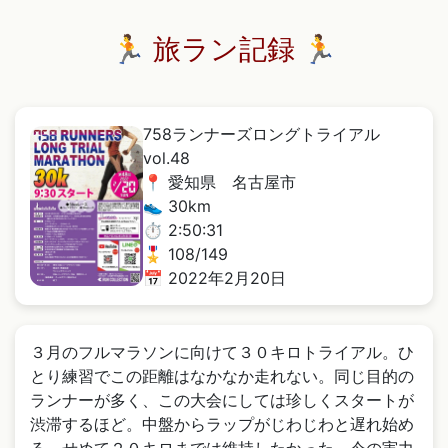
🏃 旅ラン記録 🏃
758ランナーズロングトライアル
vol.48
📍 愛知県 名古屋市
👟 30km
⏱️ 2:50:31
🎖️ 108/149
📅 2022年2月20日
３月のフルマラソンに向けて３０キロトライアル。ひ
とり練習でこの距離はなかなか走れない。同じ目的の
ランナーが多く、この大会にしては珍しくスタートが
渋滞するほど。中盤からラップがじわじわと遅れ始め