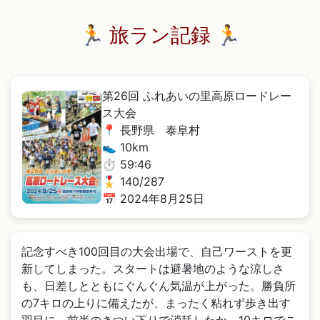
🏃 旅ラン記録 🏃
第26回 ふれあいの里高原ロードレー
ス大会
📍 長野県 泰阜村
👟 10km
⏱️ 59:46
🎖️ 140/287
📅 2024年8月25日
記念すべき100回目の大会出場で、自己ワーストを更
新してしまった。スタートは避暑地のような涼しさ
も、日差しとともにぐんぐん気温が上がった。勝負所
の7キロの上りに備えたが、まったく粘れず歩き出す